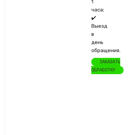
1
часа;
✔️
Выезд
в
день
обращения.
ЗАКАЗАТЬ
ОБРАБОТКУ