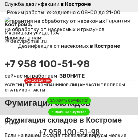
Служба дезинфекции
в Костроме
Режим работы: ежедневно с 08-00 до 21-00
Гарантия
Кострома,
на обработку от насекомых и грызунов
Мясницкая улица, 19А
Напишите нам:
✉
dezvip@mail.ru
Дезинфекция от насекомых
в Костроме
+7 958 100-51-98
сейчас мы работаем
ЗВОНИТЕ
СКИДКИ ДО 40%
УСЛУГИ
ЦЕНЫ
О КОМПАНИИ
ЮР.ЛИЦАМ
ЧАСТЫЕ ВОПРОСЫ
СТАТЬИ
КОНТАКТЫ
Фумигация складов
ЗАКАЗАТЬ ОБРАБОТКУ
онлайн калькулятор
Фумигация складов в Костроме
Меню
+7 958 100-51-98
Если на вашем складе появились вирусы мелкие