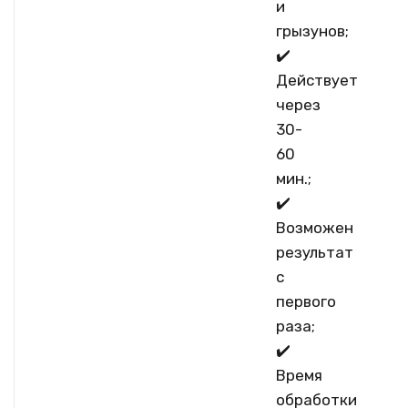
и
грызунов;
✔️
Действует
через
30-
60
мин.;
✔️
Возможен
результат
с
первого
раза;
✔️
Политика конфиденциальности
Пользовательское соглашение
|
Время
обработки