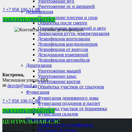
Уничтожение мух
Уничтожение ос и шершней
? +7 958 100-51-98
Дезинфекция
Уничтожение плесени и спор
ЗАКАЗАТЬ ОБРАБОТКУ
Обработка после смерти
Озонирование помещений и авто
Ликвидация ртути демеркуризация
Дезинфекция вентиляции
Дезинфекция кондиционеров
Дезинфекция от вирусов
Дезодорация помещений
Дезинфекция автомобиля
Дератизация
Уничтожение мышей
Кострома,
Уничтожение крыс
Мясницкая улица, 19А
Уничтожение кротов
✉
dezvip@mail.ru
Обработка участков от грызунов
Фумигация
Фумигация деревянного дома
? +7 958 100-51-98
Фумигация поддонов и паллет
Обработка участков от борщевика
ЗАКАЗАТЬ ОБРАБОТКУ
Фумигация складов
Уборка-клининг
ЦЕНТРАЛЬНАЯ-СЭС
Уборка после дезинфекции
Генеральная уборка