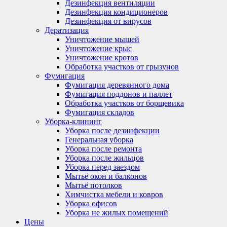
Дезинфекция вентиляции
Дезинфекция кондиционеров
Дезинфекция от вирусов
Дератизация
Уничтожение мышей
Уничтожение крыс
Уничтожение кротов
Обработка участков от грызунов
Фумигация
Фумигация деревянного дома
Фумигация поддонов и паллет
Обработка участков от борщевика
Фумигация складов
Уборка-клининг
Уборка после дезинфекции
Генеральная уборка
Уборка после ремонта
Уборка после жильцов
Уборка перед заездом
Мытьё окон и балконов
Мытьё потолков
Химчистка мебели и ковров
Уборка офисов
Уборка не жилых помещений
Цены