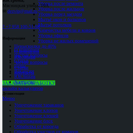
Кострома,
Уборка после ремонта
Мясницкая улица, 19А
Уборка после жильцов
✉
dezvip@mail.ru
Уборка перед заездом
Мытьё окон и балконов
Мытьё потолков
? +7 958 100-51-98
Химчистка мебели и ковров
Уборка офисов
Информация
Уборка не жилых помещений
Цены
скидки до 40%
О компании
О компании
Частые вопросы
Юр.лицам
Статьи
Частые вопросы
Цены
Статьи
Вакансии
Контакты
Юр.лицам
Контакты
ЗАКАЗАТЬ ОБРАБОТКУ
онлайн калькулятор
Дезинсекция
Меню
Уничтожение тараканов
Уничтожение клопов
Уничтожение клещей
Уничтожение блох
Обработка от короеда
Обработка участков от комаров