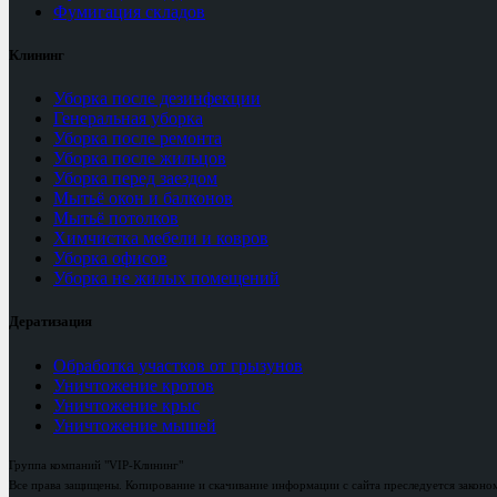
Фумигация складов
Клининг
Уборка после дезинфекции
Генеральная уборка
Уборка после ремонта
Уборка после жильцов
Уборка перед заездом
Мытьё окон и балконов
Мытьё потолков
Химчистка мебели и ковров
Уборка офисов
Уборка не жилых помещений
Дератизация
Обработка участков от грызунов
Уничтожение кротов
Уничтожение крыс
Уничтожение мышей
Группа компаний "VIP-Клининг"
Все права защищены. Копирование и скачивание информации с сайта преследуется законо