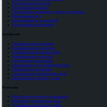
Уничтожение медведок
Уничтожение мокриц
Уничтожение муравьев в доме и на участках
Уничтожение мух
Уничтожение ос и шершней
Уничтожение сколопендр
Дезинфекция
Дезинфекция автомобиля
Дезинфекция вентиляции
Дезинфекция кондиционеров
Дезинфекция от вирусов
Дезодорация помещений
Ликвидация ртути демеркуризация
Обработка после смерти
Озонирование помещений и авто
Уничтожение плесени и спор
Фумигация
Обработка участков от борщевика
Фумигация деревянного дома
Фумигация поддонов и паллет