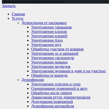
Сайт не является публичной офертой. dezvip@mail.ru
Закрыть
Главная
Услуги
Дезинсекция от насекомых
Уничтожение тараканов
Уничтожение клопов
Уничтожение клещей
Уничтожение блох
Уничтожение мух
Обработка участков от комаров
Уничтожение ос и шершней
Уничтожение сколопендр
Уничтожение мокриц
Уничтожение медведок
Уничтожение муравьев в доме и на участках
Обработка от короеда
Дезинфекция
Уничтожение плесени и спор
Озонирование помещений и авто
Обработка после смерти
Ликвидация ртути демеркуризация
Дезодорация помещений
Дезинфекция автомобиля