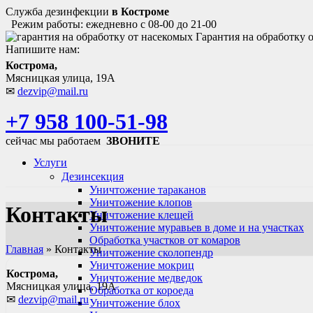
Служба дезинфекции
в Костроме
Режим работы: ежедневно с 08-00 до 21-00
Гарантия на обработку 
Напишите нам:
Кострома,
Мясницкая улица, 19А
✉
dezvip@mail.ru
+7 958 100-51-98
сейчас мы работаем
ЗВОНИТЕ
Услуги
Дезинсекция
Уничтожение тараканов
Уничтожение клопов
Контакты
Уничтожение клещей
Уничтожение муравьев в доме и на участках
Обработка участков от комаров
Главная
»
Контакты
Уничтожение сколопендр
Уничтожение мокриц
Кострома,
Уничтожение медведок
Мясницкая улица, 19А
Обработка от короеда
✉
dezvip@mail.ru
Уничтожение блох